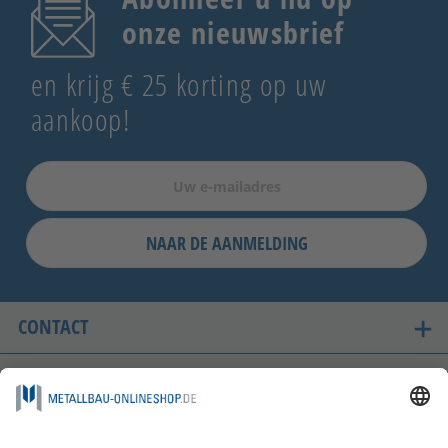
onze nieuwsbrief
en krijg € 25 korting op uw
aankoop!
NAAR DE AANMELDING
CONTACT
ONZE LANDEN VAN LEVERING
VEILIG WINKELEN