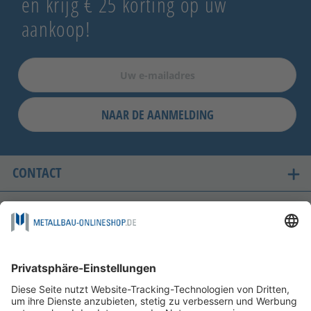
en krijg € 25 korting op uw
aankoop!
NAAR DE AANMELDING
CONTACT
ONZE LANDEN VAN LEVERING
VEILIG WINKELEN
FOLGEN SIE UNS AUF