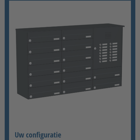
RAL 9016 Verkehrsweiß
Funktionskasten mit Comelit
Audio
[+1.042,00 €]
RAL Wunschfarbe
seidenglänzend
[+89,00 €]
Funktionskasten mit Comelit
Video
[+5.318,00 €]
Configurator wordt geladen
RAL Wunschfarbe matt
[+229,00 €]
Uw configuratie