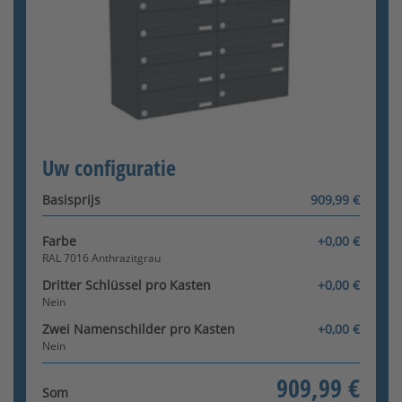
RAL Wunschfarbe
Configurator wordt geladen
Uw configuratie
seidenglänzend
[+89,00 €]
Basisprijs
909,99 €
Farbe
+0,00 €
RAL 7016 Anthrazitgrau
Dritter Schlüssel pro Kasten
+0,00 €
Nein
RAL Wunschfarbe matt
Zwei Namenschilder pro Kasten
+0,00 €
[+229,00 €]
Nein
909,99 €
Som