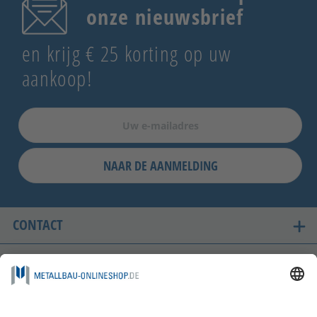
onze nieuwsbrief
en krijg € 25 korting op uw
aankoop!
NAAR DE AANMELDING
CONTACT
ONZE LANDEN VAN LEVERING
VEILIG WINKELEN