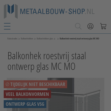
>
>
>
>
Balustrades
Balkonhekken
Balkonhekken glas
Balkonhek roestvrij staal ontwerp glas MC MO
Balkonhek roestvrij staal
ontwerp glas MC MO
TIJDELIJK NIET BESCHIKBAAR
VEEL BALKONVORMEN
ONTWERP GLAS VSG